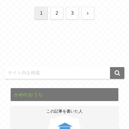
次
1
2
3
へ
かめのおうち
この記事を書いた人