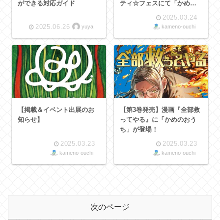
ができる対応ガイド
ティ☆フェスにて「かめの
おうち」グッズ販売！
2025.03.24
2025.06.26
yuya
kameno-ouchi
【掲載＆イベント出展のお
【第3巻発売】漫画『全部救
知らせ】
ってやる』に「かめのおう
ち」が登場！
2025.03.23
2025.03.23
kameno-ouchi
kameno-ouchi
次のページ