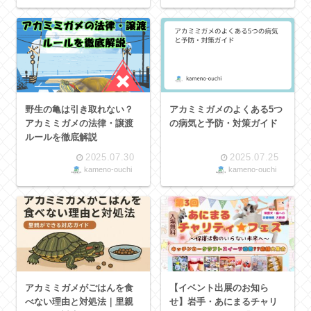
野生の亀は引き取れない？
アカミミガメのよくある5つ
アカミミガメの法律・譲渡
の病気と予防・対策ガイド
ルールを徹底解説
2025.07.30
2025.07.25
kameno-ouchi
kameno-ouchi
アカミミガメがごはんを食
【イベント出展のお知ら
べない理由と対処法｜里親
せ】岩手・あにまるチャリ