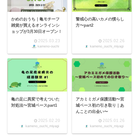
かめのおうち｜亀モチーフ
警戒心の高いカメの慣らし
雑貨が買えるオンラインシ
方〜part2
ョップが3月30日オープン！
2025.03.23
2025.02.26
kameno-ouchi
kameno_ouchi_miyagi
亀の足に異変で考えついた
アカミミガメ保護活動〜宮
対処法〜宮城ベースpart1
城ベース初の引き取り｜あ
んことの出会い〜
2025.02.20
2025.01.26
kameno_ouchi_miyagi
kameno_ouchi_miyagi