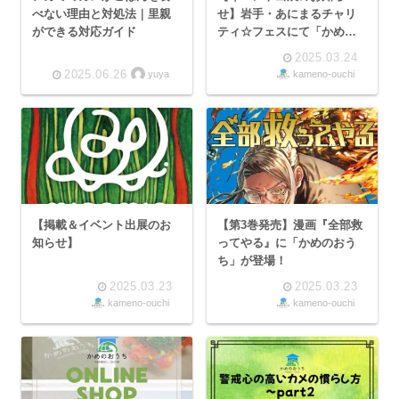
べない理由と対処法｜里親
せ】岩手・あにまるチャリ
ができる対応ガイド
ティ☆フェスにて「かめの
おうち」グッズ販売！
2025.03.24
2025.06.26
yuya
kameno-ouchi
【掲載＆イベント出展のお
【第3巻発売】漫画『全部救
知らせ】
ってやる』に「かめのおう
ち」が登場！
2025.03.23
2025.03.23
kameno-ouchi
kameno-ouchi