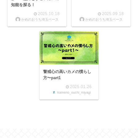
知能を探る！
2025.10.18
2025.09.18
かめのおうち埼玉ベース
かめのおうち埼玉ベース
警戒心の高いカメの慣らし
方〜part1
2025.01.26
kameno_ouchi_miyagi