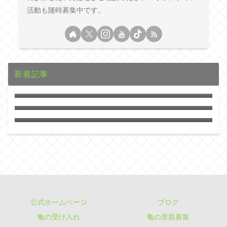
活動も随時募集中です。
新着記事
クサガメとハナガメの違いとは？
亀の陸地の作り方
カメさんに記憶力はあるのか！？意外とすご
いカメの知能を探る！
公式ホームページ
ブログ
亀の受け入れ
亀の里親募集