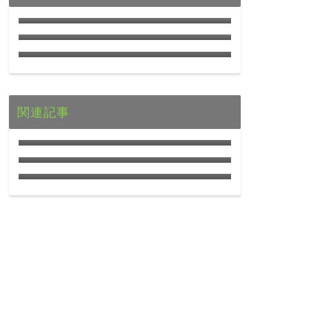
クサガメとハナガメの違いとは？
亀の陸地の作り方
カメさんに記憶力はあるのか！？
意外とすごいカメの知能を探る！
関連記事
アカミミガメのよくある5つの病気
と予防・対策ガイド
かめのおうち｜亀モチーフ雑貨が
買えるオンラインショップが3月30
アカミミガメがごはんを食べない
日オープン！
理由と対処法｜里親ができる対応
ガイド